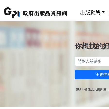
跳至主要內容區塊
:::
出版動態
你想找的
主題搜
累計出版品總數量：1