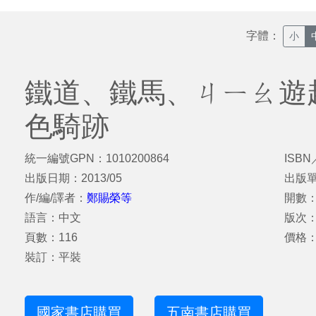
字體：
小
鐵道、鐵馬、ㄐㄧㄠ遊
色騎跡
統一編號GPN：1010200864
ISBN
出版日期：2013/05
出版
作/編/譯者：
鄭賜榮等
開數：
語言：中文
版次
頁數：116
價格：
裝訂：平裝
國家書店購買
五南書店購買