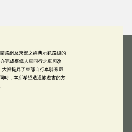
整體路網及東部之經典示範路線的
畫亦完成臺鐵人車同行之車廂改
」大幅提昇了東部自行車騎乘環
同時，本所希望透過旅遊書的方
。