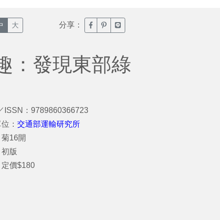
分享：
臉書分享(另開新視窗)
噗浪分享(另開新視窗)
Line分享(另開新視窗)
中
大
趣：發現東部綠
／ISSN：9789860366723
單位：
交通部運輸研究所
菊16開
：初版
定價$180