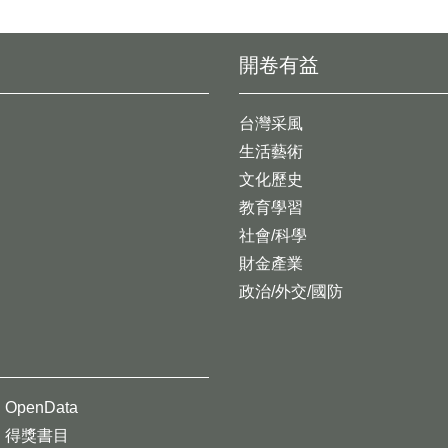
開卷有益
台灣采風
生活藝術
文化歷史
教育學習
社會/科學
財金產業
政治/外交/國防
OpenData
得獎書目