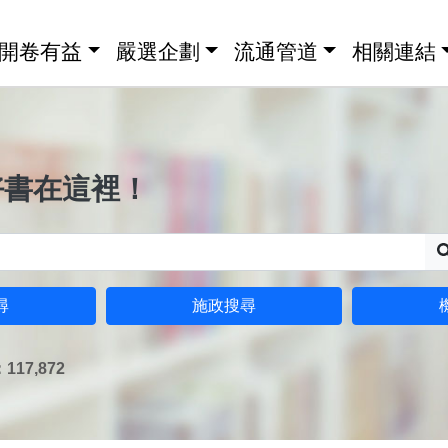
開卷有益
嚴選企劃
流通管道
相關連結
好書在這裡！
尋
施政搜尋
17,872