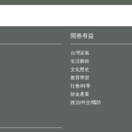
開卷有益
台灣采風
生活藝術
文化歷史
教育學習
社會/科學
財金產業
政治/外交/國防