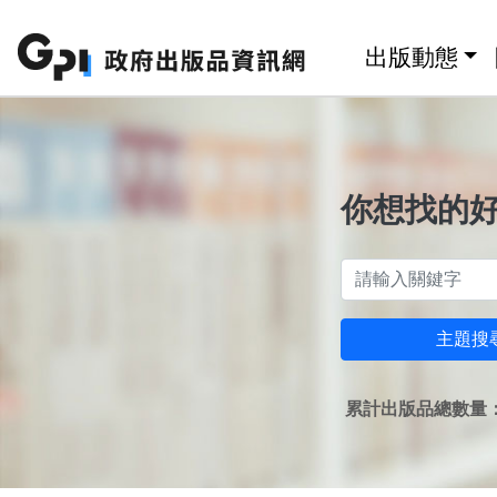
跳至主要內容區塊
:::
出版動態
你想找的
主題搜
累計出版品總數量：1