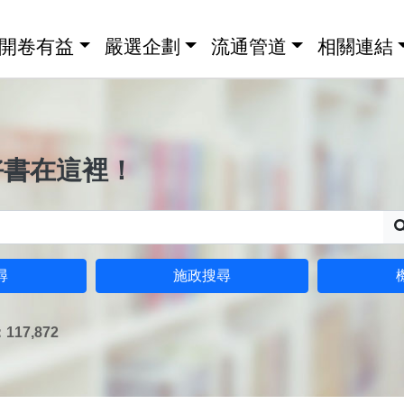
開卷有益
嚴選企劃
流通管道
相關連結
好書在這裡！
尋
施政搜尋
17,872