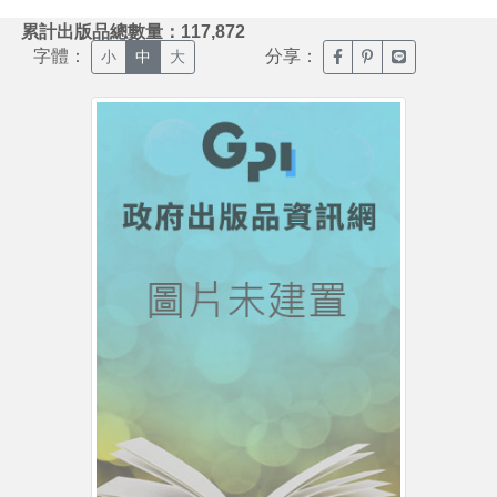
:::
累計出版品總數量：117,872
字體：
分享：
臉書分享(另開新視窗)
噗浪分享(另開新視
Line分享(另
小
中
大