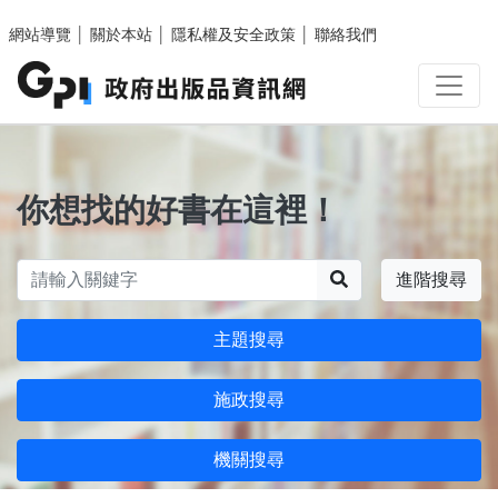
跳至主要內容區塊
網站導覽
│
關於本站
│
隱私權及安全政策
│
聯絡我們
你想找的好書在這裡！
搜尋
進階搜尋
主題搜尋
施政搜尋
機關搜尋