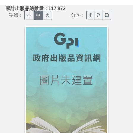
:::
累計出版品總數量：117,872
字體：
分享：
臉書分享(另開新視窗)
噗浪分享(另開新視
Line分享(另
小
中
大