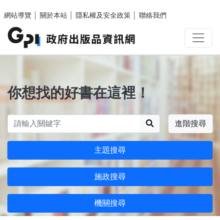
跳至主要內容區塊
網站導覽
│
關於本站
│
隱私權及安全政策
│
聯絡我們
你想找的好書在這裡！
搜尋
進階搜尋
主題搜尋
施政搜尋
機關搜尋