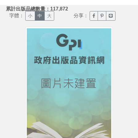
:::
累計出版品總數量：117,872
字體：
分享：
臉書分享(另開新視窗)
噗浪分享(另開新視
Line分享(另
小
中
大