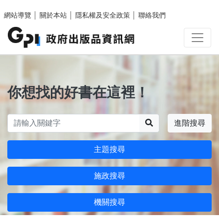
跳至主要內容區塊
網站導覽
│
關於本站
│
隱私權及安全政策
│
聯絡我們
你想找的好書在這裡！
搜尋
進階搜尋
主題搜尋
施政搜尋
機關搜尋