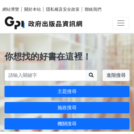
跳至主要內容區塊
網站導覽
│
關於本站
│
隱私權及安全政策
│
聯絡我們
你想找的好書在這裡！
搜尋
進階搜尋
主題搜尋
施政搜尋
機關搜尋