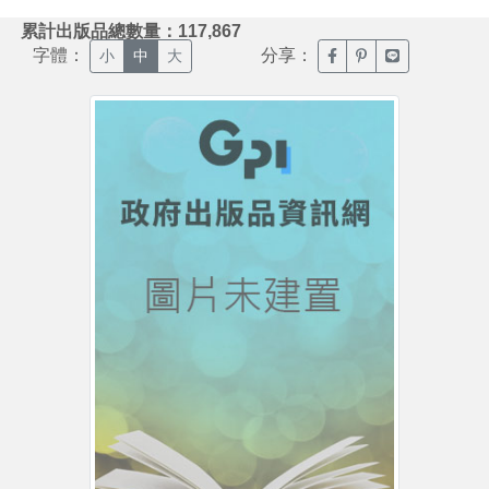
:::
累計出版品總數量：117,867
字體：
分享：
臉書分享(另開新視窗)
噗浪分享(另開新視
Line分享(另
小
中
大