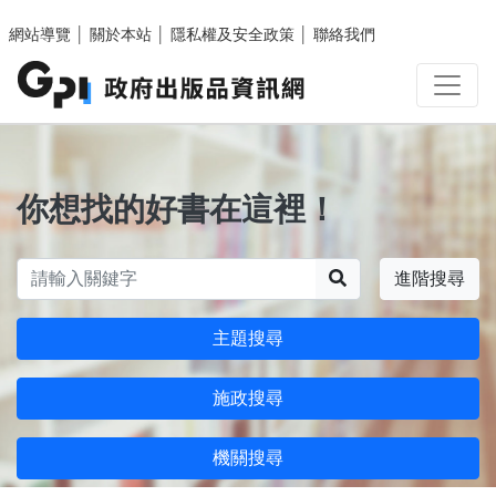
跳至主要內容區塊
網站導覽
│
關於本站
│
隱私權及安全政策
│
聯絡我們
你想找的好書在這裡！
搜尋
進階搜尋
主題搜尋
施政搜尋
機關搜尋