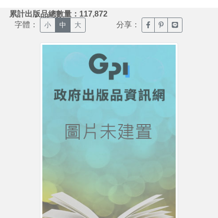
:::
累計出版品總數量：117,872
字體：
分享：
臉書分享(另開新視窗)
噗浪分享(另開新視
Line分享(另
小
中
大