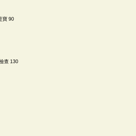
寶 90
查 130