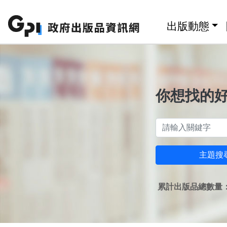
跳至主要內容區塊
:::
出版動態
你想找的
主題搜
累計出版品總數量：1