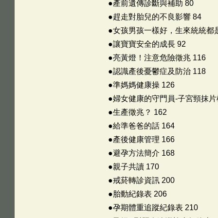
●產前遺傳診斷與補助 80
●趕走對胎兒的不良影響 84
●女孩男孩一樣好，生來統統都是
●讓寶寶安全的成長 92
●亮黃燈！注意危險徵兆 116
●認識產後憂鬱症及防治 118
●準媽媽健康操 126
●婦女健康的守門員-子宮頸抹片檢
●生產徵兆？ 162
●給準爸爸的話 164
●產後健康管理 166
●避孕方法簡介 168
●親子共讀 170
●戒菸轉診資訊 200
●胎動紀錄表 206
●孕期體重追蹤紀錄表 210