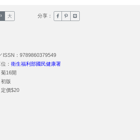
分享：
臉書分享(另開新視窗)
噗浪分享(另開新視窗)
Line分享(另開新視窗)
中
大
／ISSN：9789860379549
單位：
衛生福利部國民健康署
菊16開
：初版
定價$20