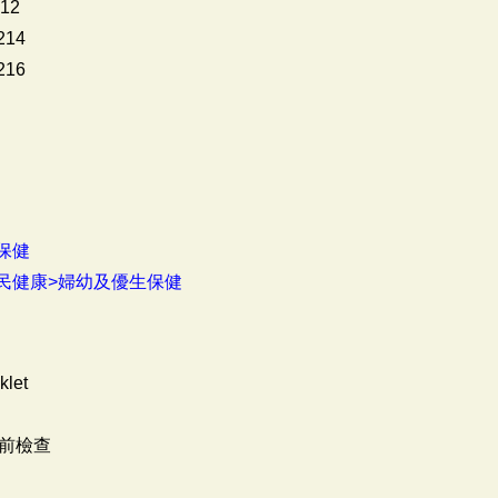
12
14
16
保健
民健康>婦幼及優生保健
klet
前檢查