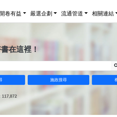
開卷有益
嚴選企劃
流通管道
相關連結
好書在這裡！
尋
施政搜尋
17,872