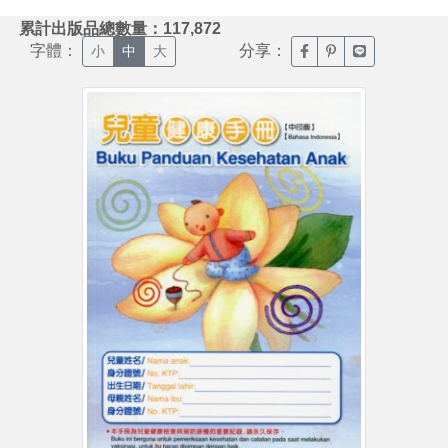
:::
累計出版品總數量：117,872
字體：
分享：
臉書分享(另開新視窗)
噗浪分享(另開新視
Line分享(另
小
中
大