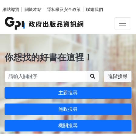
跳至主要內容區塊
網站導覽
│
關於本站
│
隱私權及安全政策
│
聯絡我們
你想找的好書在這裡！
搜尋
進階搜尋
主題搜尋
施政搜尋
機關搜尋