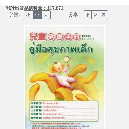
:::
累計出版品總數量：117,872
字體：
分享：
臉書分享(另開新視窗)
噗浪分享(另開新視
Line分享(另
小
中
大