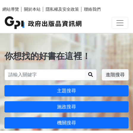
跳至主要內容區塊
網站導覽
│
關於本站
│
隱私權及安全政策
│
聯絡我們
你想找的好書在這裡！
搜尋
進階搜尋
主題搜尋
施政搜尋
機關搜尋