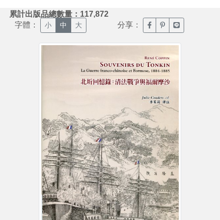
:::
累計出版品總數量：117,872
字體：
分享：
臉書分享(另開新視窗)
噗浪分享(另開新視
Line分享(另
小
中
大