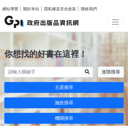
跳至主要內容區塊
網站導覽
│
關於本站
│
隱私權及安全政策
│
聯絡我們
你想找的好書在這裡！
搜尋
進階搜尋
主題搜尋
施政搜尋
機關搜尋