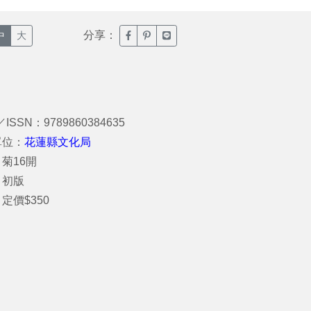
分享：
臉書分享(另開新視窗)
噗浪分享(另開新視窗)
Line分享(另開新視窗)
中
大
／ISSN：9789860384635
單位：
花蓮縣文化局
菊16開
：初版
定價$350