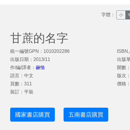
字體：
小
甘蔗的名字
統一編號GPN：1010202286
ISBN
出版日期：2013/11
出版
作/編/譯者：
赫恪
開數：
語言：中文
版次
頁數：311
價格：
裝訂：平裝
國家書店購買
五南書店購買