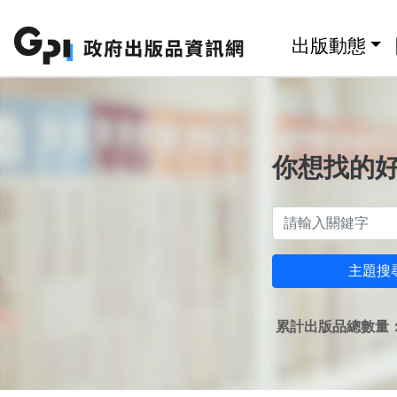
跳至主要內容區塊
:::
出版動態
你想找的
主題搜
累計出版品總數量：1