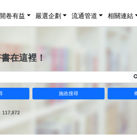
開卷有益
嚴選企劃
流通管道
相關連結
好書在這裡！
尋
施政搜尋
17,872