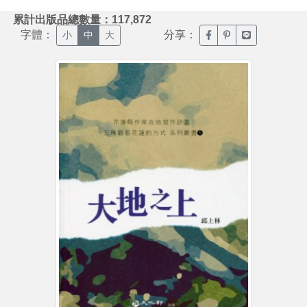
:::
累計出版品總數量：117,872
字體：
分享：
臉書分享(另開新視窗)
噗浪分享(另開新視
Line分享(另
小
中
大