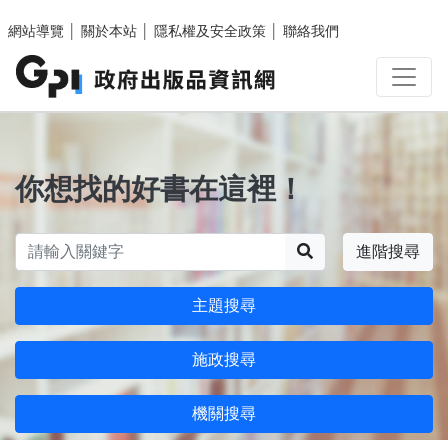
跳至主要內容區塊
網站導覽
│
關於本站
│
隱私權及安全政策
│
聯絡我們
你想找的好書在這裡！
搜尋
進階搜尋
主題搜尋
施政搜尋
機關搜尋