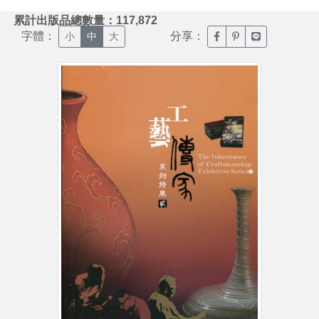
:::
累計出版品總數量：117,872
字體：
分享：
臉書分享(另開新視窗)
噗浪分享(另開新視
Line分享(另
小
中
大