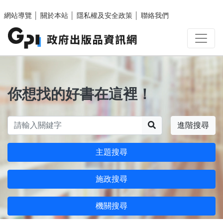
跳至主要內容區塊
網站導覽
│
關於本站
│
隱私權及安全政策
│
聯絡我們
你想找的好書在這裡！
搜尋
進階搜尋
主題搜尋
施政搜尋
機關搜尋