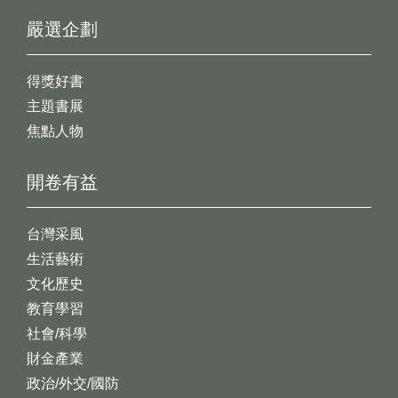
嚴選企劃
得獎好書
主題書展
焦點人物
開卷有益
台灣采風
生活藝術
文化歷史
教育學習
社會/科學
財金產業
政治/外交/國防