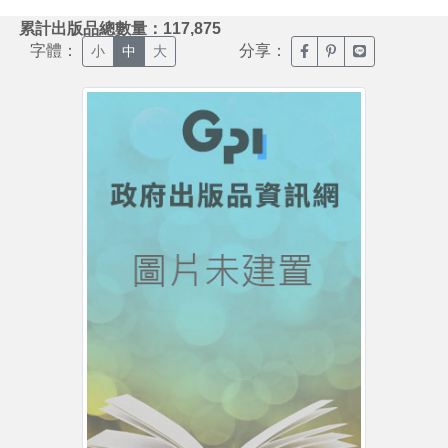
:::
累計出版品總數量：117,875
字體：
分享：
臉書分享(另開新視窗)
噗浪分享(另開新視
Line分享(另
小
中
大