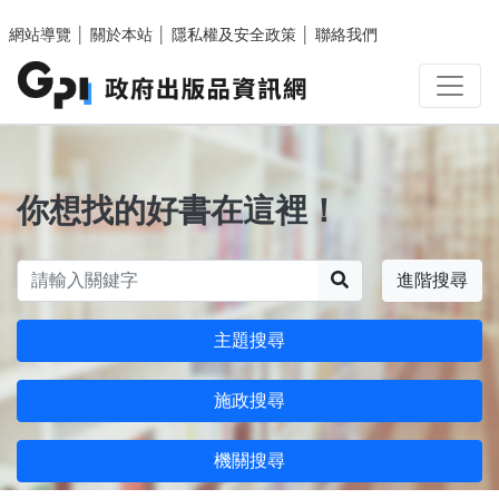
跳至主要內容區塊
網站導覽
│
關於本站
│
隱私權及安全政策
│
聯絡我們
你想找的好書在這裡！
搜尋
進階搜尋
主題搜尋
施政搜尋
機關搜尋