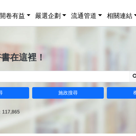
開卷有益
嚴選企劃
流通管道
相關連結
好書在這裡！
尋
施政搜尋
17,865