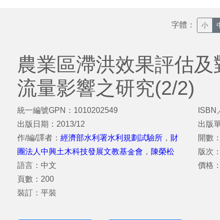
字體：
小
農業區滯洪效果評估及
流量影響之研究(2/2)
統一編號GPN：1010202549
ISBN
出版日期：2013/12
出版
作/編/譯者：
經濟部水利署水利規劃試驗所
，
財
開數：
團法人中興土木科技發展文教基金會
，
陳榮松
版次
語言：中文
價格：
頁數：200
裝訂：平裝