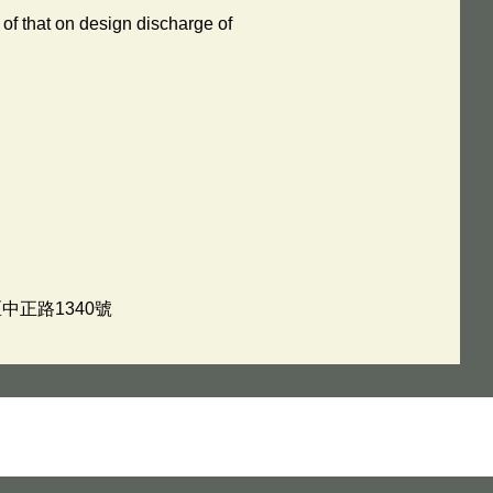
 of that on design discharge of
中正路1340號