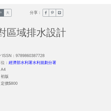
分享：
臉書分享(另開新視窗)
噗浪分享(另開新視窗)
Line分享(另開新視窗)
中
大
對區域排水設計
／ISSN：9789860387728
單位：
經濟部水利署水利規劃分署
A4
：初版
定價$800