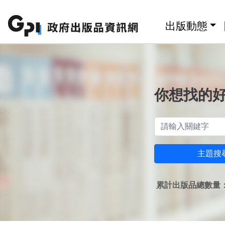
跳至主要內容區塊
:::
出版動態
你想找的
主題搜
累計出版品總數量：1