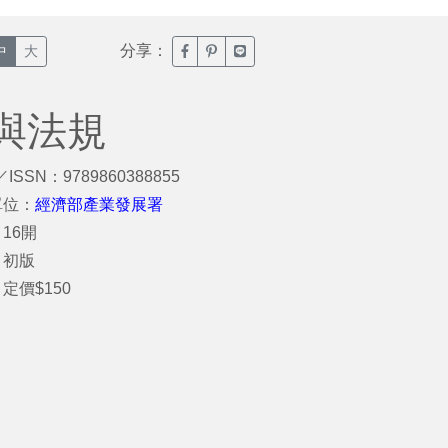
分享：
臉書分享(另開新視窗)
噗浪分享(另開新視窗)
Line分享(另開新視窗)
中
大
與法規
／ISSN：9789860388855
單位：
經濟部產業發展署
16開
：初版
定價$150