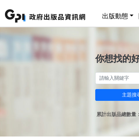
跳至主要內容區塊
:::
出版動態
你想找的
主題搜
累計出版品總數量：1