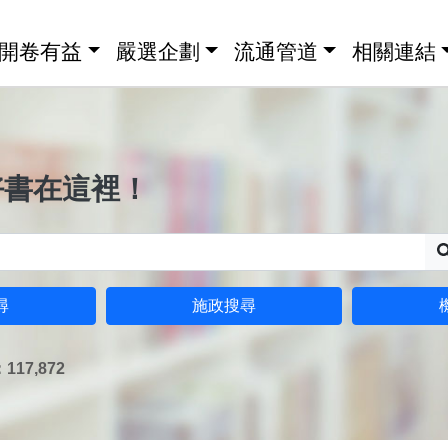
開卷有益
嚴選企劃
流通管道
相關連結
好書在這裡！
尋
施政搜尋
17,872