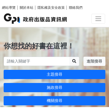
跳至主要內容區塊
網站導覽
│
關於本站
│
隱私權及安全政策
│
聯絡我們
你想找的好書在這裡！
搜尋
進階搜尋
主題搜尋
施政搜尋
機關搜尋