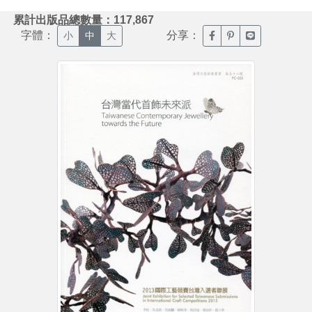
:::
累計出版品總數量：117,867
字體：
分享：
臉書分享(另開新視窗)
噗浪分享(另開新視
Line分享(另
小
中
大