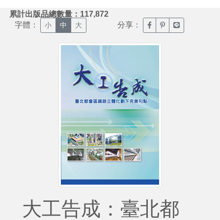
:::
累計出版品總數量：117,872
字體：
分享：
臉書分享(另開新視窗)
噗浪分享(另開新視
Line分享(另
小
中
大
大工告成：臺北都