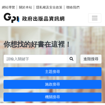
跳至主要內容區塊
網站導覽
│
關於本站
│
隱私權及安全政策
│
聯絡我們
你想找的好書在這裡！
搜尋
進階搜尋
主題搜尋
施政搜尋
機關搜尋