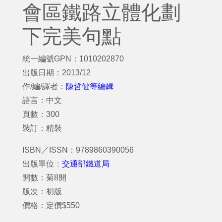
會區鐵路立體化劃
下完美句點
統一編號GPN：1010202870
出版日期：2013/12
作/編/譯者：
陳哲健等編輯
語言：中文
頁數：300
裝訂：精裝
ISBN／ISSN：9789860390056
出版單位：
交通部鐵道局
開數：菊8開
版次：初版
價格：定價$550