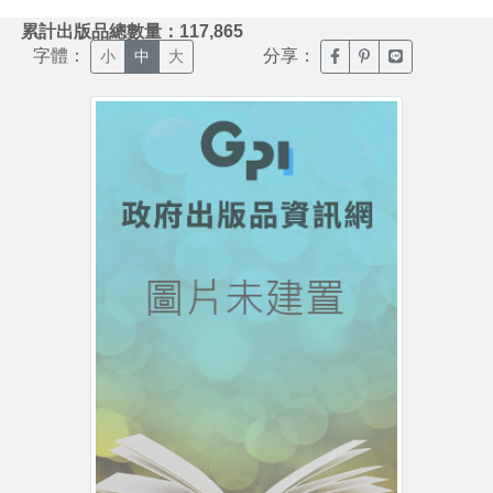
:::
累計出版品總數量：117,865
字體：
分享：
臉書分享(另開新視窗)
噗浪分享(另開新視
Line分享(另
小
中
大