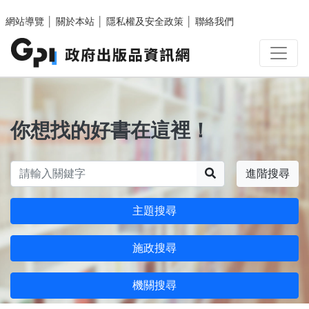
跳至主要內容區塊
網站導覽
│
關於本站
│
隱私權及安全政策
│
聯絡我們
你想找的好書在這裡！
搜尋
進階搜尋
主題搜尋
施政搜尋
機關搜尋