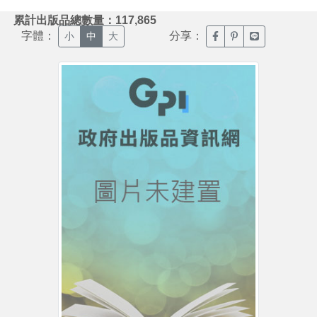
:::
累計出版品總數量：117,865
字體：
分享：
臉書分享(另開新視窗)
噗浪分享(另開新視
Line分享(另
小
中
大