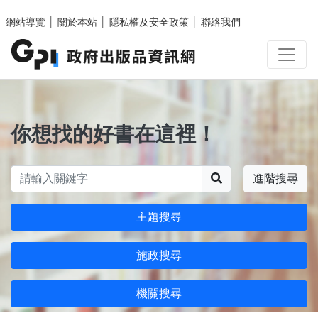
跳至主要內容區塊
網站導覽
│
關於本站
│
隱私權及安全政策
│
聯絡我們
你想找的好書在這裡！
搜尋
進階搜尋
主題搜尋
施政搜尋
機關搜尋