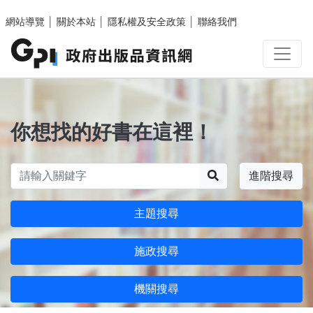
跳至主要內容區塊
網站導覽
│
關於本站
│
隱私權及安全政策
│
聯絡我們
你想找的好書在這裡！
搜尋
進階搜尋
主題搜尋
施政搜尋
機關搜尋