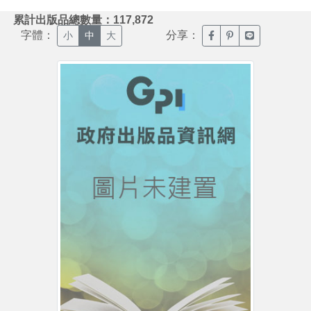
:::
累計出版品總數量：117,872
字體：
分享：
臉書分享(另開新視窗)
噗浪分享(另開新視
Line分享(另
小
中
大