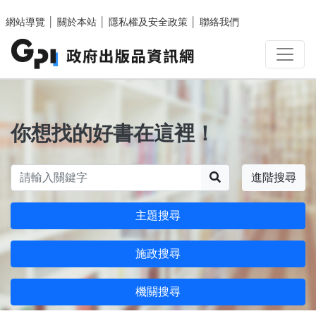
跳至主要內容區塊
網站導覽
│
關於本站
│
隱私權及安全政策
│
聯絡我們
你想找的好書在這裡！
搜尋
進階搜尋
主題搜尋
施政搜尋
機關搜尋