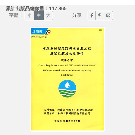
:::
累計出版品總數量：117,865
字體：
分享：
臉書分享(另開新視窗)
噗浪分享(另開新視
Line分享(另
小
中
大