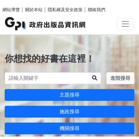
跳至主要內容區塊
網站導覽
│
關於本站
│
隱私權及安全政策
│
聯絡我們
你想找的好書在這裡！
搜尋
進階搜尋
主題搜尋
施政搜尋
機關搜尋