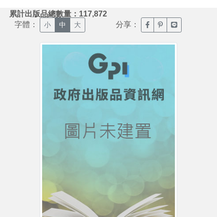
:::
累計出版品總數量：117,872
字體：
分享：
臉書分享(另開新視窗)
噗浪分享(另開新視
Line分享(另
小
中
大