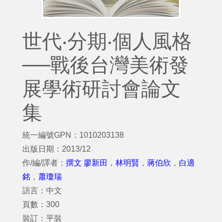
世代‧分期‧個人風格
──戰後台灣美術發
展學術研討會論文
集
統一編號GPN：1010203138
出版日期：2013/12
作/編/譯者：
撰文 廖新田
，
林明賢
，
蔣伯欣
，
白適
銘
，
蕭瓊瑞
語言：中文
頁數：300
裝訂：平裝