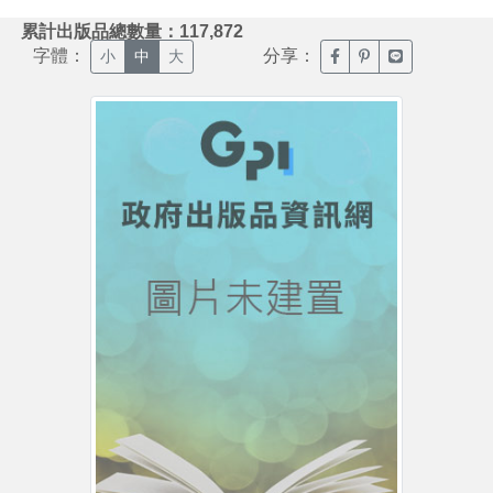
:::
累計出版品總數量：117,872
字體：
分享：
臉書分享(另開新視窗)
噗浪分享(另開新視
Line分享(另
小
中
大