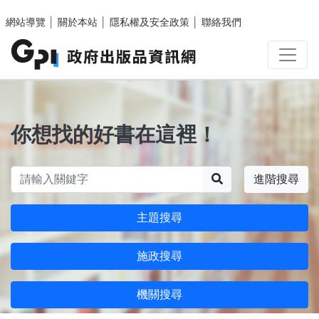
跳至主要內容區塊
網站導覽
│
關於本站
│
隱私權及安全政策
│
聯絡我們
你想找的好書在這裡！
搜尋
進階搜尋
主題搜尋
施政搜尋
機關搜尋