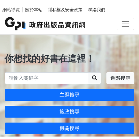
跳至主要內容區塊
網站導覽
│
關於本站
│
隱私權及安全政策
│
聯絡我們
你想找的好書在這裡！
搜尋
進階搜尋
主題搜尋
施政搜尋
機關搜尋