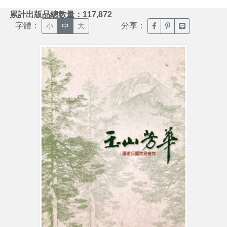
:::
累計出版品總數量：117,872
字體：
分享：
臉書分享(另開新視窗)
噗浪分享(另開新視
Line分享(另
小
中
大