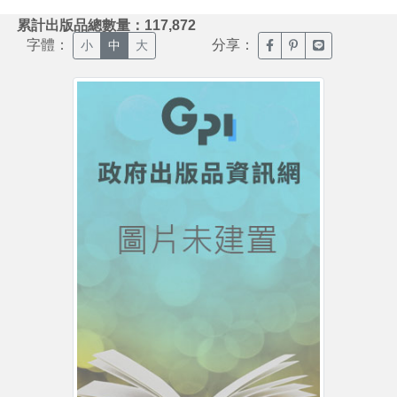
:::
累計出版品總數量：117,872
字體：
分享：
臉書分享(另開新視窗)
噗浪分享(另開新視
Line分享(另
小
中
大