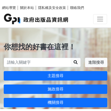
跳至主要內容區塊
網站導覽
│
關於本站
│
隱私權及安全政策
│
聯絡我們
你想找的好書在這裡！
搜尋
進階搜尋
主題搜尋
施政搜尋
機關搜尋