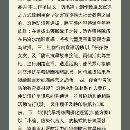
參與 本工作項目以「防汛舞」創作甄選及宣導
之方式達到複合型災害宣導擴大社會參與之目
的。透過防汛舞選拔，將宣導內容傳遞至年輕
族群；在選拔出獲勝隊伍之後，透過獲勝隊伍
在易淹水地區宣導，將複合型災害重要觀念廣
為散播。 三、社群行銷宣導活動 以「拓拓徵
女友」及「防汛抗旱故事接龍」兩個活動為主
軸，進行網路宣導。透過活動，使民眾可接觸
到防汛抗旱粉絲團相關訊息，同時選拔結果為
後續臉書粉絲團經營之憑藉。 四、複合型災害
防治教育媒材製作 透過水利媒材製作與發送，
使防汛抗旱訊息能夠傳達，並且協助其他相關
活動進行順利，製作扇子及轉印貼紙各1萬
份。 五、防汛抗旱粉絲團優化經營(加值方案)
以「小編、虛擬代言人」的模式於粉絲團發
言，協助水利署防災中心經營防汛抗旱粉絲