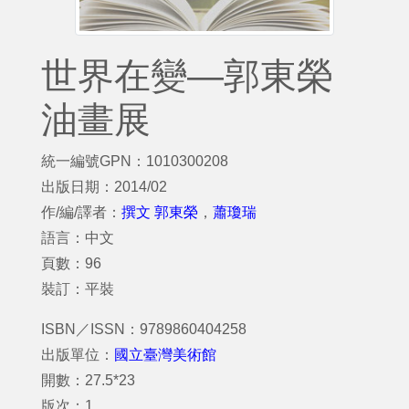
世界在變—郭東榮
油畫展
統一編號GPN：1010300208
出版日期：2014/02
作/編/譯者：
撰文 郭東榮
，
蕭瓊瑞
語言：中文
頁數：96
裝訂：平裝
ISBN／ISSN：9789860404258
出版單位：
國立臺灣美術館
開數：27.5*23
版次：1