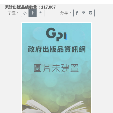
:::
累計出版品總數量：117,867
字體：
分享：
臉書分享(另開新視窗)
噗浪分享(另開新視
Line分享(另
小
中
大