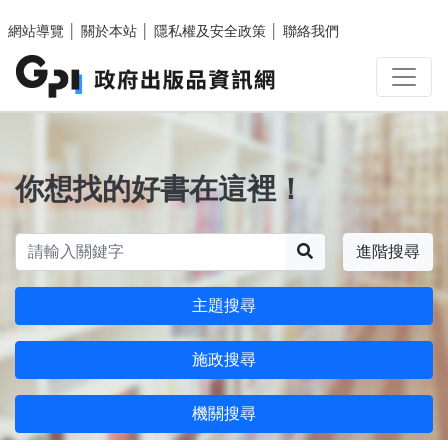
跳至主要內容區塊
網站導覽
│
關於本站
│
隱私權及安全政策
│
聯絡我們
你想找的好書在這裡！
搜尋
進階搜尋
主題搜尋
施政搜尋
機關搜尋