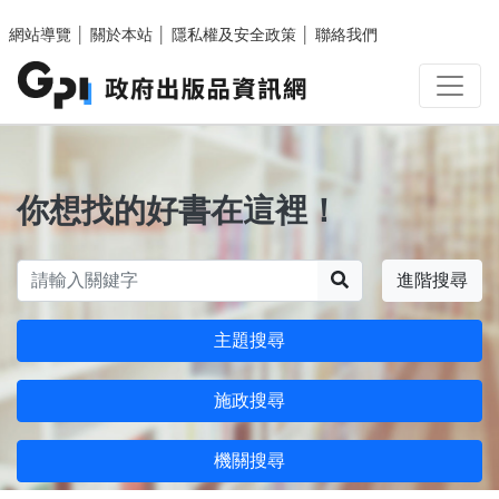
跳至主要內容區塊
網站導覽
│
關於本站
│
隱私權及安全政策
│
聯絡我們
你想找的好書在這裡！
搜尋
進階搜尋
主題搜尋
施政搜尋
機關搜尋