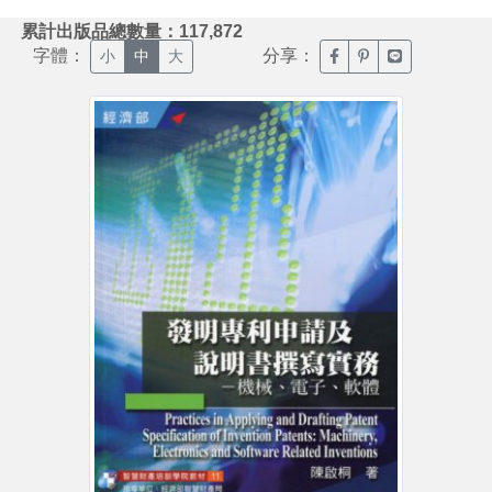
:::
累計出版品總數量：117,872
字體：
分享：
臉書分享(另開新視窗)
噗浪分享(另開新視
Line分享(另
小
中
大