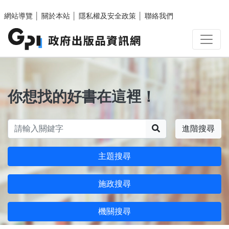
跳至主要內容區塊
網站導覽
│
關於本站
│
隱私權及安全政策
│
聯絡我們
你想找的好書在這裡！
搜尋
進階搜尋
主題搜尋
施政搜尋
機關搜尋