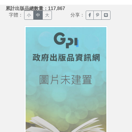
:::
累計出版品總數量：117,867
字體：
分享：
臉書分享(另開新視窗)
噗浪分享(另開新視
Line分享(另
小
中
大