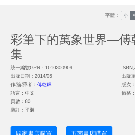
字體：
小
彩筆下的萬象世界―傅
集
統一編號GPN：1010300909
ISBN
出版日期：2014/06
出版
作/編/譯者：
傅乾輝
版次
語言：中文
價格：
頁數：80
裝訂：平裝
國家書店購買
五南書店購買