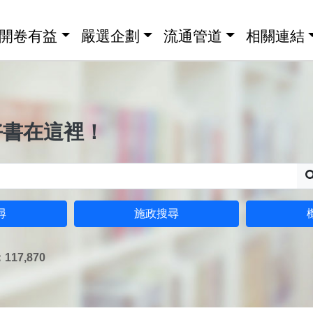
開卷有益
嚴選企劃
流通管道
相關連結
好書在這裡！
尋
施政搜尋
17,870