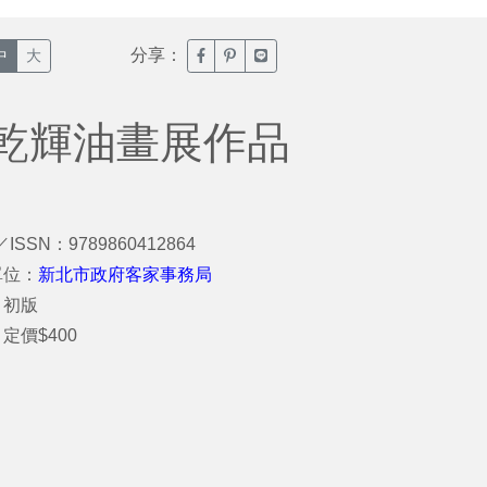
分享：
臉書分享(另開新視窗)
噗浪分享(另開新視窗)
Line分享(另開新視窗)
中
大
乾輝油畫展作品
／ISSN：9789860412864
單位：
新北市政府客家事務局
：初版
定價$400