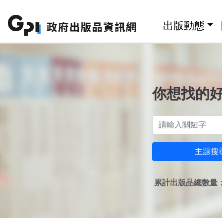
跳至主要內容區塊
:::
出版動態
你想找的
主題搜
累計出版品總數量：1