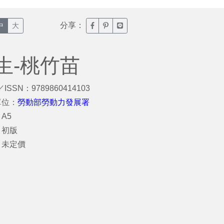
分享：
臉書分享(另開新視窗)
噗浪分享(另開新視窗)
Line分享(另開新視窗)
中
大
生-桃竹苗
／ISSN：9789860414103
單位：
勞動部勞動力發展署
A5
：初版
：未定價