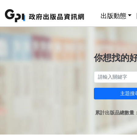
跳至主要內容區塊
:::
出版動態
你想找的
主題搜
累計出版品總數量：1