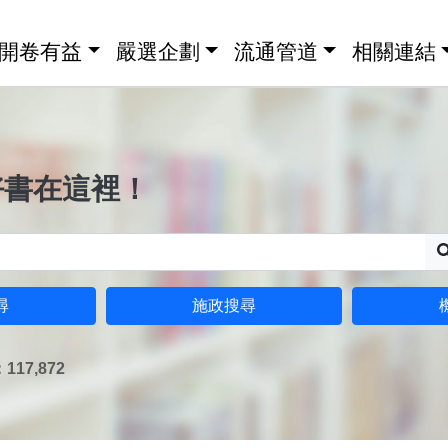
開卷有益
嚴選企劃
流通管道
相關連結
好書在這裡！
尋
施政搜尋
17,872