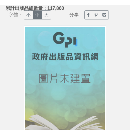
:::
累計出版品總數量：117,860
字體：
分享：
臉書分享(另開新視窗)
噗浪分享(另開新視
Line分享(另
小
中
大