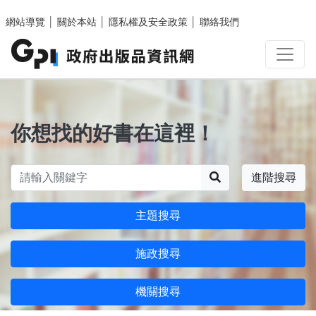
跳至主要內容區塊
網站導覽
│
關於本站
│
隱私權及安全政策
│
聯絡我們
你想找的好書在這裡！
搜尋
進階搜尋
主題搜尋
施政搜尋
機關搜尋