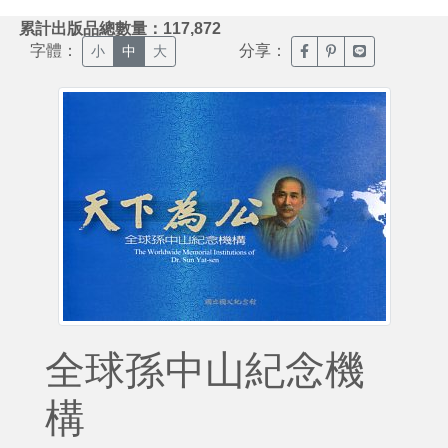
:::
累計出版品總數量：117,872
字體：
分享：
臉書分享(另開新視窗)
噗浪分享(另開新視
Line分享(另
小
中
大
全球孫中山紀念機
構