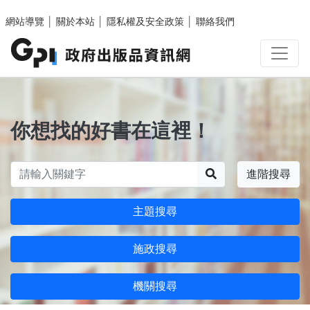
跳至主要內容區塊
網站導覽
│
關於本站
│
隱私權及安全政策
│
聯絡我們
你想找的好書在這裡！
搜尋
進階搜尋
主題搜尋
施政搜尋
機關搜尋