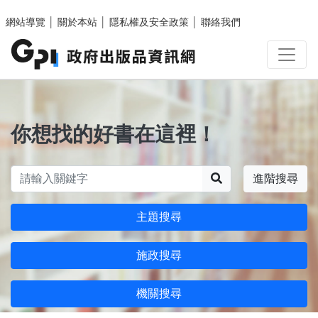
跳至主要內容區塊
網站導覽
│
關於本站
│
隱私權及安全政策
│
聯絡我們
你想找的好書在這裡！
搜尋
進階搜尋
主題搜尋
施政搜尋
機關搜尋