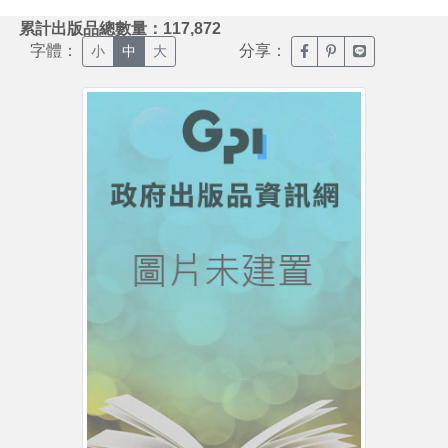
:::
累計出版品總數量：117,872
字體：
分享：
臉書分享(另開新視窗)
噗浪分享(另開新視
Line分享(另
小
中
大