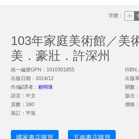
字體：
小
103年家庭美術館／美
美．豪壯．許深州
統一編號GPN：1010301855
ISBN
出版日期：2014/12
出版
作/編/譯者：
賴明珠
開數：2
語言：中文
版次：
頁數：160
價格：
裝訂：平裝
國家書店購買
五南書店購買