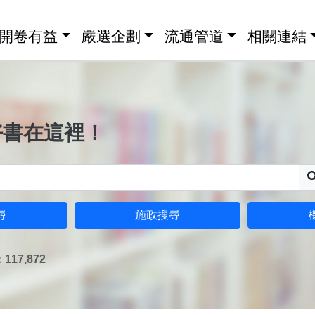
開卷有益
嚴選企劃
流通管道
相關連結
好書在這裡！
尋
施政搜尋
17,872