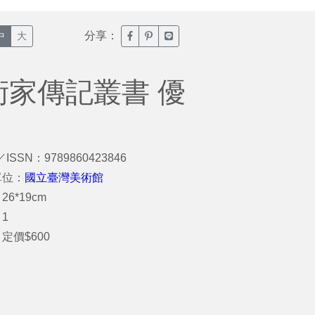
分享：
臉書分享(另開新視窗)
噗浪分享(另開新視窗)
Line分享(另開新視窗)
中
大
術家傳記叢書 優
／ISSN：9789860423846
單位：
國立臺灣美術館
6*19cm
1
定價$600