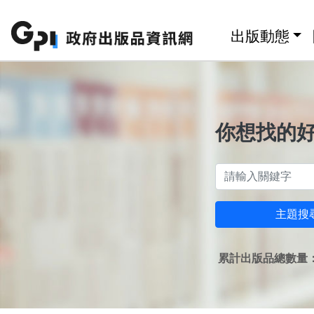
跳至主要內容區塊
:::
出版動態
你想找的
主題搜
累計出版品總數量：1