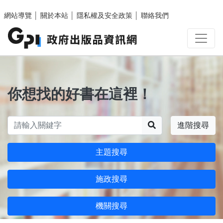
跳至主要內容區塊
網站導覽
│
關於本站
│
隱私權及安全政策
│
聯絡我們
你想找的好書在這裡！
搜尋
進階搜尋
主題搜尋
施政搜尋
機關搜尋