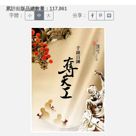
:::
累計出版品總數量：117,861
字體：
分享：
臉書分享(另開新視窗)
噗浪分享(另開新視
Line分享(另
小
中
大