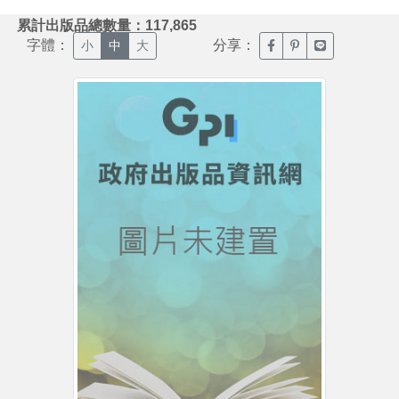
:::
累計出版品總數量：117,865
字體：
分享：
臉書分享(另開新視窗)
噗浪分享(另開新視
Line分享(另
小
中
大