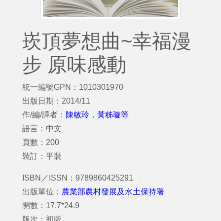
崁頂夢想曲~幸福漫
步 原味感動
統一編號GPN：1010301970
出版日期：2014/11
作/編/譯者：
陳敏玲
，
黃秭璇等
語言：中文
頁數：200
裝訂：平裝
ISBN／ISSN：9789860425291
出版單位：
農業部農村發展及水土保持署
開數：17.7*24.9
版次：初版