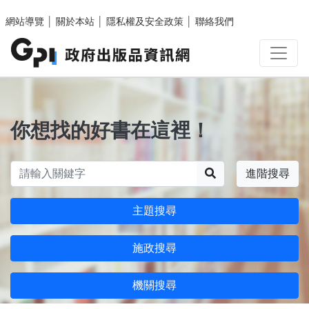
跳至主要內容區塊
網站導覽
│
關於本站
│
隱私權及安全政策
│
聯絡我們
你想找的好書在這裡！
搜尋
進階搜尋
主題搜尋
施政搜尋
機關搜尋