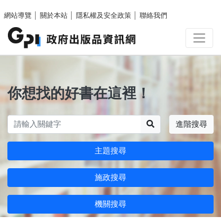
跳至主要內容區塊
網站導覽
│
關於本站
│
隱私權及安全政策
│
聯絡我們
你想找的好書在這裡！
搜尋
進階搜尋
主題搜尋
施政搜尋
機關搜尋