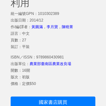
利用
統一編號GPN：1010302389
出版日期：2014/12
作/編/譯者：
黃圓滿
，
李月寶
，
陳曉菁
語言：中文
頁數：27
裝訂：平裝
ISBN／ISSN：9789860430981
出版單位：
農業部臺南區農業改良場
開數：16開
版次：初版
價格：定價$50
國家書店購買