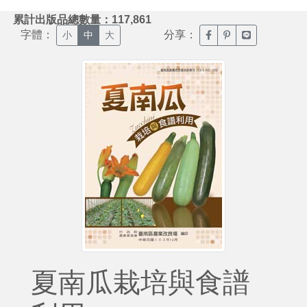
:::
累計出版品總數量：117,861
字體：
分享：
臉書分享(另開新視窗)
噗浪分享(另開新視
Line分享(另
小
中
大
夏南瓜栽培與食譜