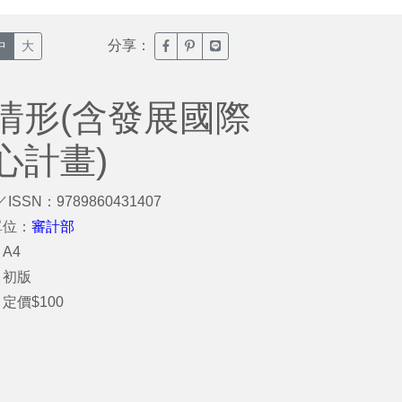
分享：
臉書分享(另開新視窗)
噗浪分享(另開新視窗)
Line分享(另開新視窗)
中
大
情形(含發展國際
心計畫)
／ISSN：9789860431407
單位：
審計部
A4
：初版
定價$100