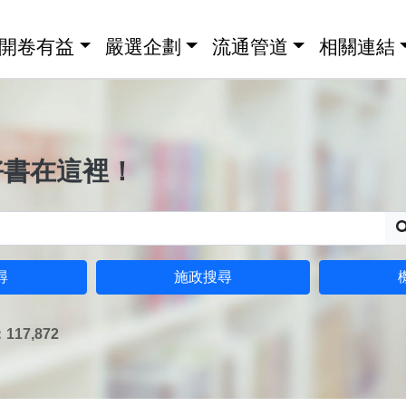
開卷有益
嚴選企劃
流通管道
相關連結
好書在這裡！
尋
施政搜尋
17,872