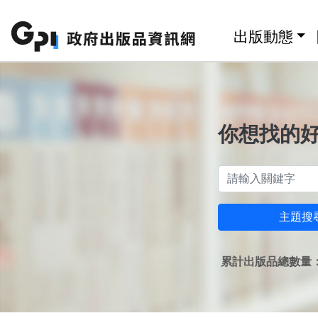
跳至主要內容區塊
:::
出版動態
你想找的
主題搜
累計出版品總數量：1