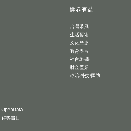
開卷有益
台灣采風
生活藝術
文化歷史
教育學習
社會/科學
財金產業
政治/外交/國防
OpenData
得獎書目