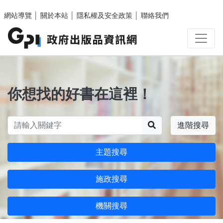
跳至主要內容區塊
網站導覽
│
關於本站
│
隱私權及安全政策
│
聯絡我們
你想找的好書在這裡！
搜尋
進階搜尋
主題搜尋
施政搜尋
機關搜尋