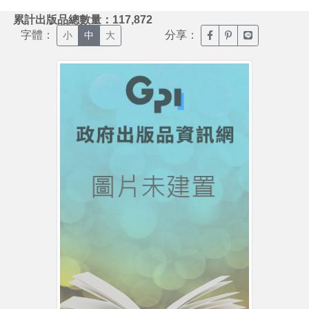
:::
累計出版品總數量：117,872
字體：
分享：
臉書分享(另開新視窗)
噗浪分享(另開新視
Line分享(另
小
中
大