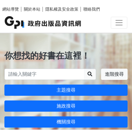
跳至主要內容區塊
網站導覽
│
關於本站
│
隱私權及安全政策
│
聯絡我們
你想找的好書在這裡！
搜尋
進階搜尋
主題搜尋
施政搜尋
機關搜尋