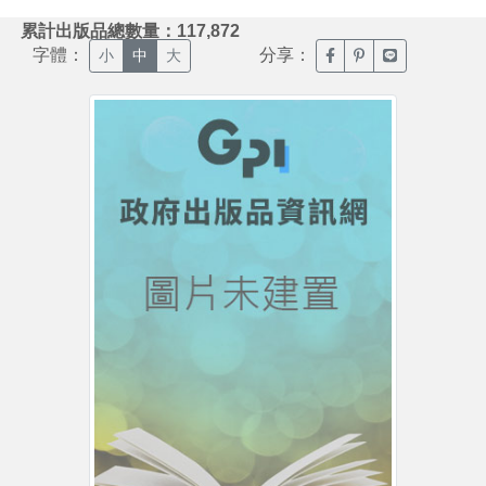
:::
累計出版品總數量：117,872
字體：
分享：
臉書分享(另開新視窗)
噗浪分享(另開新視
Line分享(另
小
中
大