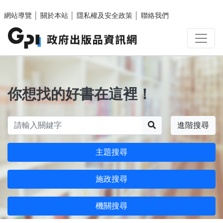
跳至主要內容區塊
網站導覽
│
關於本站
│
隱私權及安全政策
│
聯絡我們
你想找的好書在這裡！
搜尋
進階搜尋
主題搜尋
施政搜尋
機關搜尋