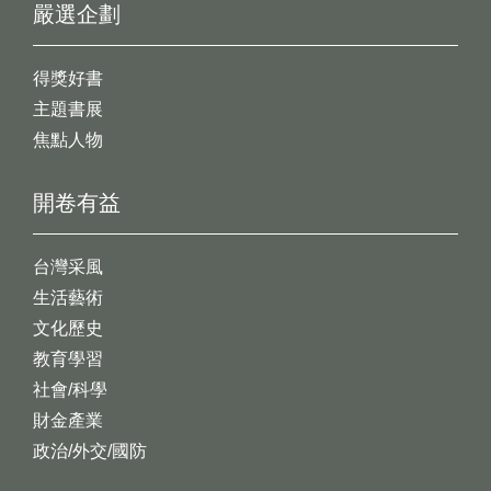
嚴選企劃
得獎好書
主題書展
焦點人物
開卷有益
台灣采風
生活藝術
文化歷史
教育學習
社會/科學
財金產業
政治/外交/國防