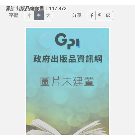
:::
累計出版品總數量：117,872
字體：
分享：
臉書分享(另開新視窗)
噗浪分享(另開新視
Line分享(另
小
中
大