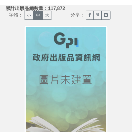
:::
累計出版品總數量：117,872
字體：
分享：
臉書分享(另開新視窗)
噗浪分享(另開新視
Line分享(另
小
中
大