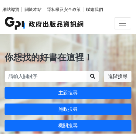
跳至主要內容區塊
網站導覽
│
關於本站
│
隱私權及安全政策
│
聯絡我們
你想找的好書在這裡！
搜尋
進階搜尋
主題搜尋
施政搜尋
機關搜尋