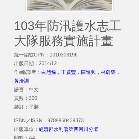
103年防汛護水志工
大隊服務實施計畫
統一編號GPN：1010303196
出版日期：2014/12
作/編/譯者：
白烈燑
，
王慶豐
，
陳進興
，
林蔚榮
，
黃洽訓
語言：中文
頁數：300
裝訂：平裝
ISBN／ISSN：9789860439373
出版單位：
經濟部水利署第四河川分署
開數：A4