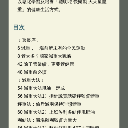
以藉此學習及培養「聰明吃 快樂動 天天量體
重」的健康生活方式。
目次
﹝署長序﹞
6 減重，一場前所未有的全民運動
8 管太多？國家減重大戰略
42 除了管業績，更要管健康
48 減重前必讀
﹝減重大法﹞
54 減重大法甩油一定成
56 減重大法1〉指針說實話磅秤監督體重
秤重法：偷斤減兩保持理想體重
60 減重大法2〉上班族利多結伴甩肥油
團結法：職場揪團監督力量大