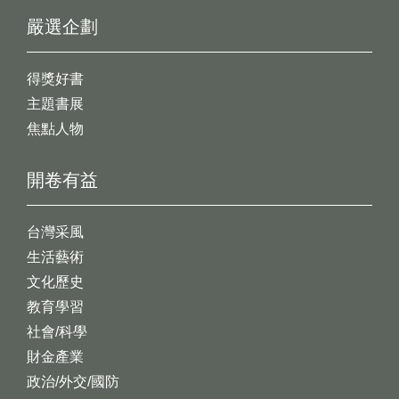
嚴選企劃
得獎好書
主題書展
焦點人物
開卷有益
台灣采風
生活藝術
文化歷史
教育學習
社會/科學
財金產業
政治/外交/國防