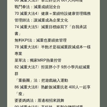
66 減重大法3〉擊出好型男 607人同時瘦
戰鬥拳法：減重成績冠全台
70 減重大法4〉健康＝業績特設健康管理職務
管理師法：讓減重成為企業文化
74 減重大法5〉減重目標線寫下「自我承諾
書」
無料KPI法：減重也要績效管理
78 減重大法6〉半飽才是福減重跟減成本一樣
專業
菜單法：獨家MRP熱量控管
82 減重大法7〉拒當胖小子 9所小學共組減重
群
「重藝團」法：把遊戲融入運動
86 減重大法8〉熟齡族減重抗老 400人一起享
「瘦」
婆婆媽媽法：厝邊相招來跳舞