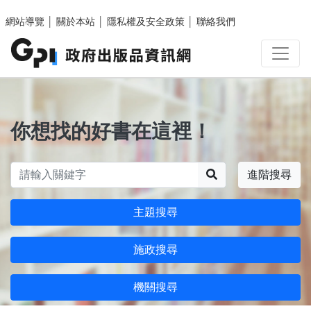
跳至主要內容區塊
網站導覽
│
關於本站
│
隱私權及安全政策
│
聯絡我們
你想找的好書在這裡！
搜尋
進階搜尋
主題搜尋
施政搜尋
機關搜尋