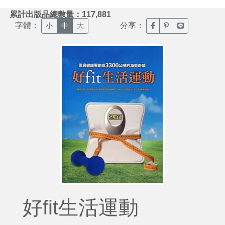
:::
累計出版品總數量：117,881
字體：
分享：
臉書分享(另開新視窗)
噗浪分享(另開新視
Line分享(另
小
中
大
好fit生活運動