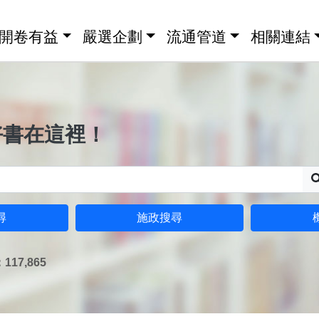
開卷有益
嚴選企劃
流通管道
相關連結
好書在這裡！
尋
施政搜尋
17,865