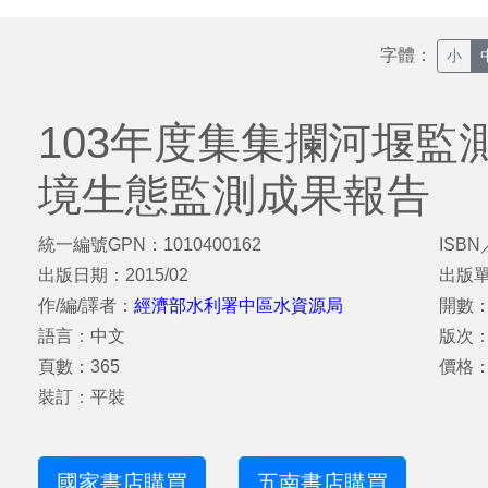
字體：
小
103年度集集攔河堰監
境生態監測成果報告
統一編號GPN：1010400162
ISBN
出版日期：2015/02
出版
作/編/譯者：
經濟部水利署中區水資源局
開數：
語言：中文
版次
頁數：365
價格：
裝訂：平裝
國家書店購買
五南書店購買