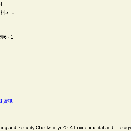
4
 - 1
 - 1
及資訊
ring and Security Checks in yr.2014 Environmental and Ecology