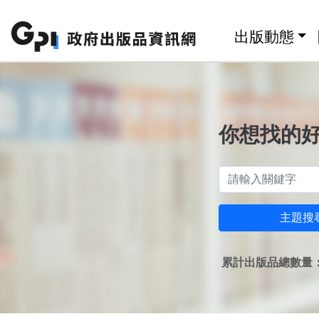
跳至主要內容區塊
:::
出版動態
你想找的
主題搜
累計出版品總數量：1