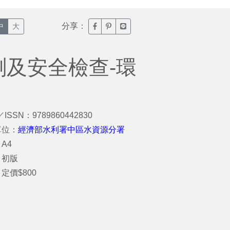
分享：
臉書分享(另開新視窗)
噗浪分享(另開新視窗)
Line分享(另開新視窗)
中
大
測及安全檢查-環
／ISSN：9789860442830
單位：
經濟部水利署中區水資源分署
A4
：初版
定價$800