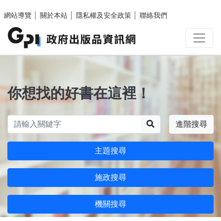
跳至主要內容區塊
網站導覽
│
關於本站
│
隱私權及安全政策
│
聯絡我們
你想找的好書在這裡！
搜尋
進階搜尋
主題搜尋
施政搜尋
機關搜尋