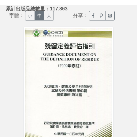
:::
累計出版品總數量：117,863
字體：
分享：
臉書分享(另開新視窗)
噗浪分享(另開新視
Line分享(另
小
中
大