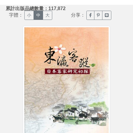
:::
累計出版品總數量：117,872
字體：
分享：
臉書分享(另開新視窗)
噗浪分享(另開新視
Line分享(另
小
中
大