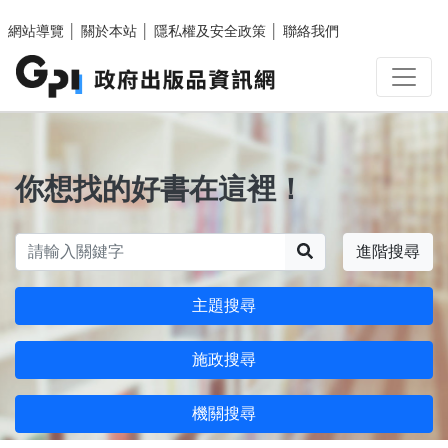
跳至主要內容區塊
網站導覽
│
關於本站
│
隱私權及安全政策
│
聯絡我們
你想找的好書在這裡！
搜尋
進階搜尋
主題搜尋
施政搜尋
機關搜尋