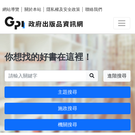
跳至主要內容區塊
網站導覽
│
關於本站
│
隱私權及安全政策
│
聯絡我們
你想找的好書在這裡！
搜尋
進階搜尋
主題搜尋
施政搜尋
機關搜尋