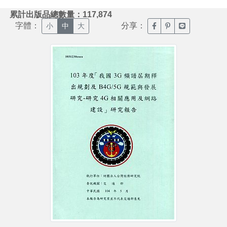
:::
累計出版品總數量：117,874
字體：
分享：
臉書分享(另開新視窗)
噗浪分享(另開新視
Line分享(另
小
中
大