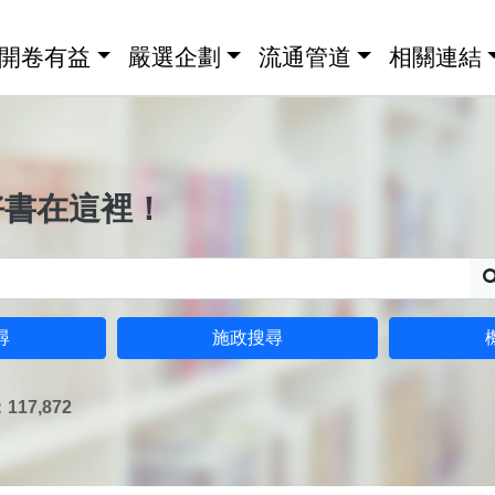
開卷有益
嚴選企劃
流通管道
相關連結
好書在這裡！
尋
施政搜尋
17,872