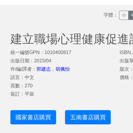
字體：
小
建立職場心理健康促進
統一編號GPN：1010400817
ISBN
出版日期：2015/04
出版
作/編/譯者：
郭建志
，
胡佩怡
版次
語言：中文
價格：
頁數：270
裝訂：平裝
國家書店購買
五南書店購買