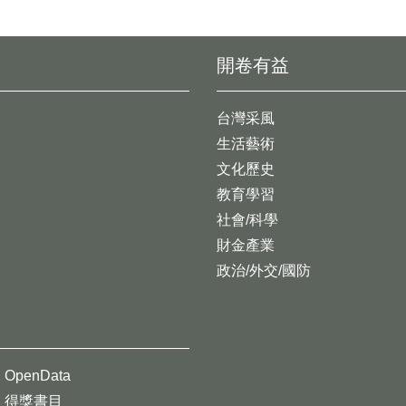
開卷有益
台灣采風
生活藝術
文化歷史
教育學習
社會/科學
財金產業
政治/外交/國防
OpenData
得獎書目