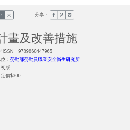
分享：
臉書分享(另開新視窗)
噗浪分享(另開新視窗)
Line分享(另開新視窗)
中
大
計畫及改善措施
／ISSN：9789860447965
單位：
勞動部勞動及職業安全衛生研究所
：初版
定價$300