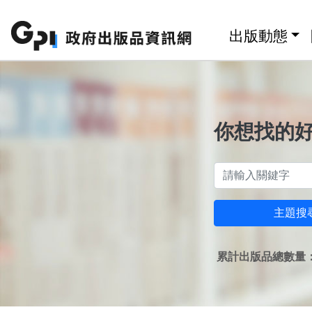
跳至主要內容區塊
:::
出版動態
你想找的
主題搜
累計出版品總數量：1